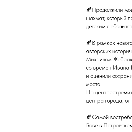
🍂Продолжили мод
шахмат, который п
детским любопытс
🍂В рамках новог
авторских истори
Михаилом Жебрако
со времён Ивана 
и оценили сохрани
моста.
На центростремите
центра города, от
🍂Самой востребов
Бове в Петровском