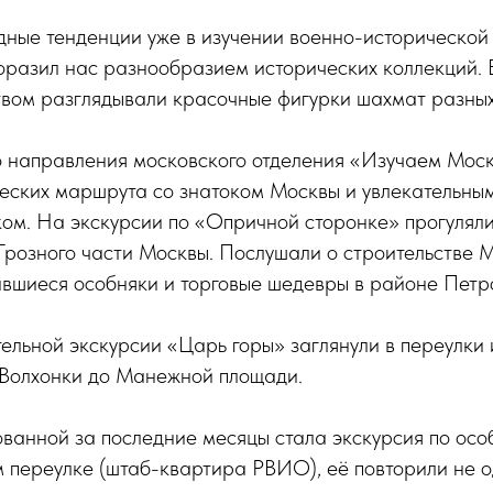
ные тенденции уже в изучении военно-исторической 
оразил нас разнообразием исторических коллекций. В
твом разглядывали красочные фигурки шахмат разных
о направления московского отделения «Изучаем Моск
ческих маршрута со знатоком Москвы и увлекательны
м. На экскурсии по «Опричной сторонке» прогуляли
Грозного части Москвы. Послушали о строительстве 
вшиеся особняки и торговые шедевры в районе Петр
льной экскурсии «Царь горы» заглянули в переулки 
 Волхонки до Манежной площади.
анной за последние месяцы стала экскурсия по осо
 переулке (штаб-квартира РВИО), её повторили не о