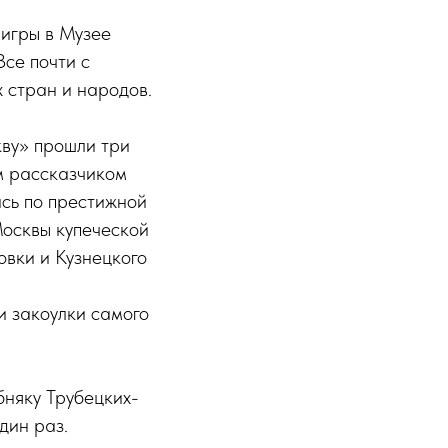
игры в Музее
се почти с
 стран и народов.
ву» прошли три
м рассказчиком
сь по престижной
Москвы купеческой
овки и Кузнецкого
и закоулки самого
бняку Трубецких-
дин раз.